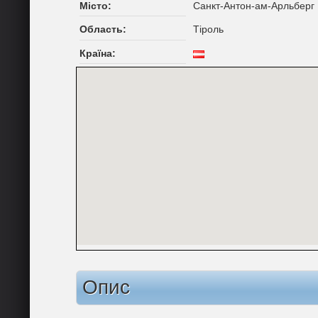
Місто:
Санкт-Антон-ам-Арльберг
Область:
Тіроль
Країна:
Опис