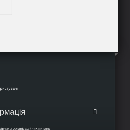
ористувачі
ормація
рівник з організаційних питань