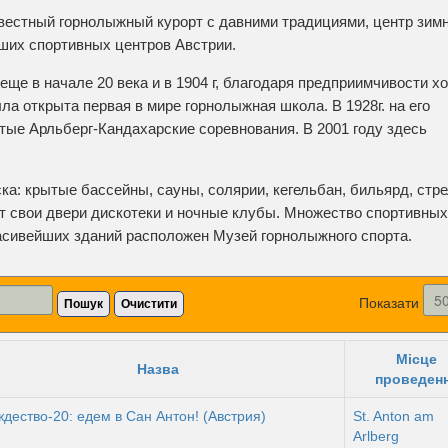
вестный горнолыжный курорт с давними традициями, центр зим
йших спортивных центров Австрии.
ще в начале 20 века и в 1904 г, благодаря предприимчивости х
ла открыта первая в мире горнолыжная школа. В 1928г. на его
ые Арльберг-Кандахарские соревнования. В 2001 году здесь
ка: крытые бассейны, сауны, солярии, кегельбан, бильярд, стр
ют свои двери дискотеки и ночные клубы. Множество спортивных
расивейших зданий расположен Музей горнолыжного спорта.
Показати
Пошук
Очистити
Місце
Назва
проведен
дество-20: едем в Сан Антон! (Австрия)
St. Anton am
Arlberg