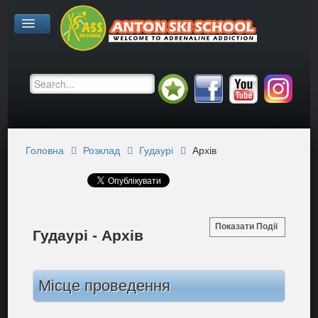
Головна
Розклад
Гудаурі
Архів
Показати Події
Гудаурі - Архів
Місце проведення