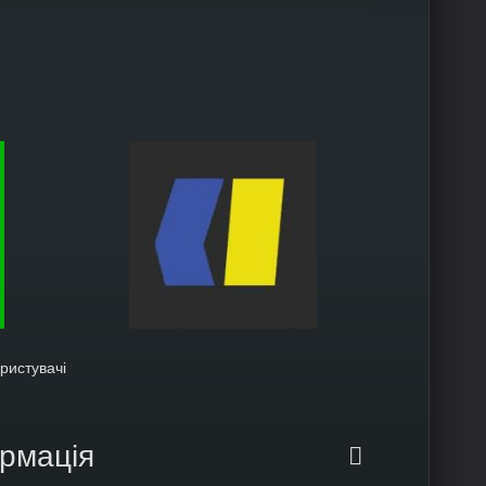
ористувачі
ормація