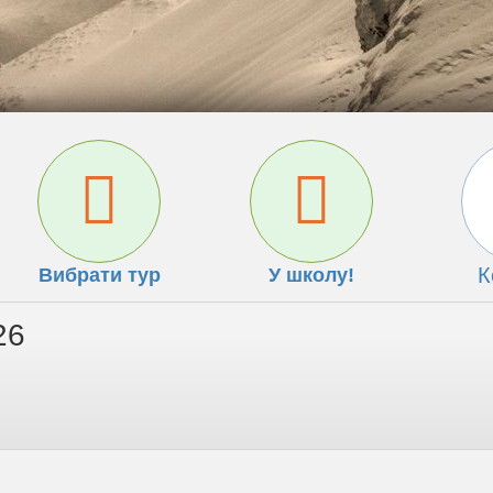
К
Вибрати тур
У школу!
26