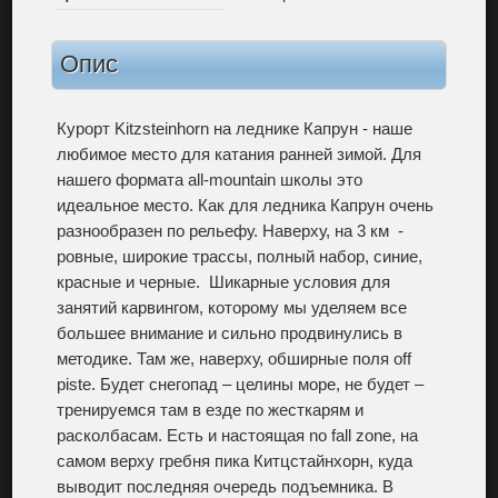
Опис
Курорт Kitzsteinhorn на леднике Капрун - наше
любимое место для катания ранней зимой. Для
нашего формата all-mountain школы это
идеальное место. Как для ледника Капрун очень
разнообразен по рельефу. Наверху, на 3 км -
ровные, широкие трассы, полный набор, синие,
красные и черные. Шикарные условия для
занятий карвингом, которому мы уделяем все
большее внимание и сильно продвинулись в
методике. Там же, наверху, обширные поля off
piste. Будет снегопад – целины море, не будет –
тренируемся там в езде по жесткарям и
расколбасам. Есть и настоящая no fall zone, на
самом верху гребня пика Китцстайнхорн, куда
выводит последняя очередь подъемника. В