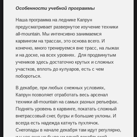
Особенности учебной программы
Наша программа на леднике Капрун
предусматривает развернутое изучение техники
all-mountain. Мы интенсивно занимаемся
карвингом на трассах, это основа всего. И
конечно, много тренируемся вне трасс, на лыжах
и на доске, на всех уровнях. Для продвинутым
учеников здесь достаточно крутых и сложных
участков, вплоть до кулуаров, есть с чем
побороться.
В декабре, при любых снежных условиях,
Капрун позволяет отработать весь арсенал
техники all-mountain на самых разных рельефах.
Поднять уровень в карвинге, покатать сложный
внетрассовый снег, бугры и большие уклоны. И
всегда есть надежда катнуть пухлячок.
Снегопады в начале декабря там идут регулярно,
и у нас еще не было ни одной декабрьской