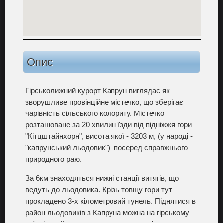
Опис
Гірськолижний курорт Капрун виглядає як
зворушливе провінційне містечко, що зберігає
чарівність сільського колориту. Містечко
розташоване за 20 хвилин їзди від підніжжя гори
"Кітцштайнхорн", висота якої - 3203 м, (у народі -
"капрунський льодовик"), посеред справжнього
природного раю.
За 6км знаходяться нижні станції витягів, що
ведуть до льодовика. Крізь товщу гори тут
прокладено 3-х кілометровий тунель. Піднятися в
район льодовиків з Капруна можна на гірському