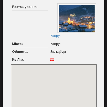
Розташування:
Капрун
Місто:
Капрун
Область:
Зальцбург
Країна: