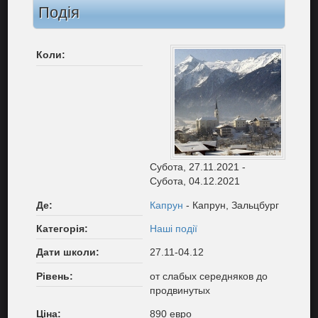
Подія
Коли:
Субота, 27.11.2021
-
Субота, 04.12.2021
Де:
Капрун
- Капрун, Зальцбург
Категорія:
Наші події
Дати школи:
27.11-04.12
Рівень:
от слабых середняков до
продвинутых
Ціна:
890 евро